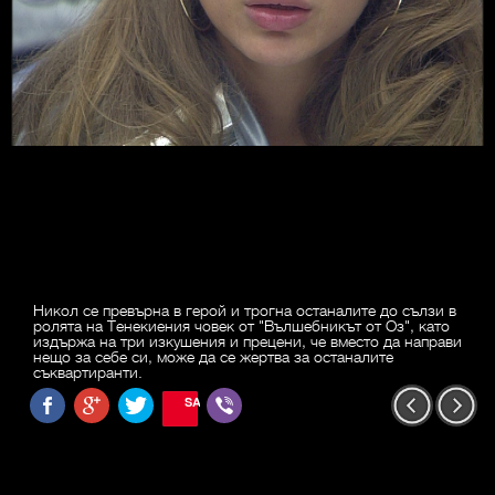
Никол се превърна в герой и трогна останалите до сълзи в
ролята на Тенекиения човек от "Вълшебникът от Оз", като
издържа на три изкушения и прецени, че вместо да направи
нещо за себе си, може да се жертва за останалите
съквартиранти.
SAVE