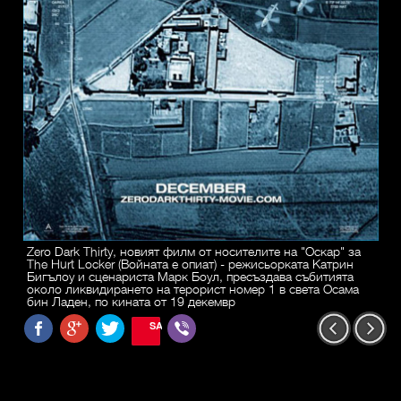
Zero Dark Thirty, новият филм от носителите на "Оскар" за
The Hurt Locker (Войната е опиат) - режисьорката Катрин
Бигълоу и сценариста Марк Боул, пресъздава събитията
около ликвидирането на терорист номер 1 в света Осама
бин Ладен, по кината от 19 декемвр
SAVE