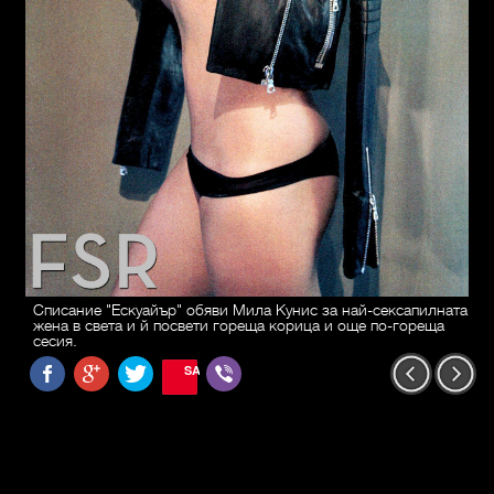
Списание "Ескуайър" обяви Мила Кунис за най-сексапилната
жена в света и й посвети гореща корица и още по-гореща
сесия.
SAVE