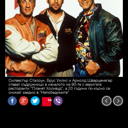
Силвестър Сталоун, Брус Уилис и Арнолд Шварценегер
стават съдружници в началото на 90-те с веригата
ресторанти "Планет Холивуд", а 20 години по-късно се
снимат заедно в "Непобедимите"
SAVE