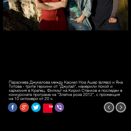
Параскева Джукелова между Касиел Ноа Ашер (вляво) и Яна
Титова - трите героини от "Джулай", намерили покой и
хармония в Крапец. Филмът на Кирил Станков е последен в
конкурсната програма на "Златна роза 2012", с прожекция
на 10 октомври от 20 ч.
SAVE