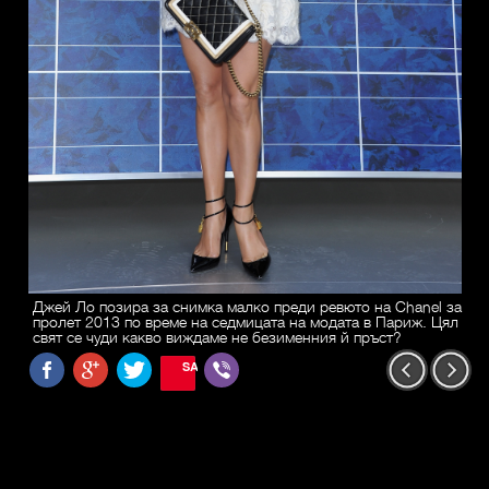
Джей Ло позира за снимка малко преди ревюто на Chanel за
пролет 2013 по време на седмицата на модата в Париж. Цял
свят се чуди какво виждаме не безименния й пръст?
SAVE