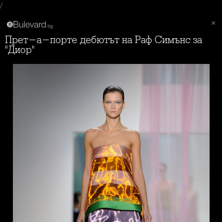
/
Прет-а-порте дебютът на Раф Симънс за
"Диор"