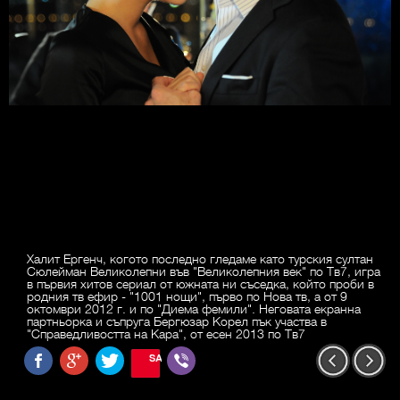
Халит Ергенч, когото последно гледаме като турския султан
Сюлейман Великолепни във "Великолепния век" по Тв7, игра
в първия хитов сериал от южната ни съседка, който проби в
родния тв ефир - "1001 нощи", първо по Нова тв, а от 9
октомври 2012 г. и по "Диема фемили". Неговата екранна
партньорка и съпруга Бергюзар Корел пък участва в
"Справедливостта на Кара", от есен 2013 по Тв7
SAVE