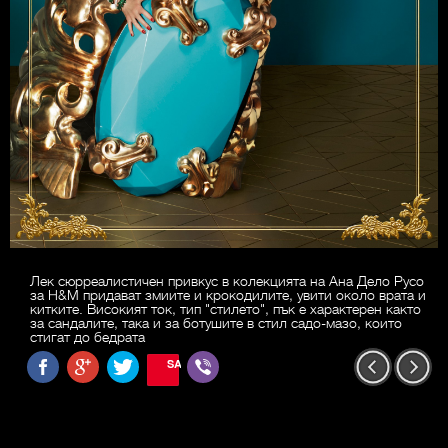
Лек сюрреалистичен привкус в колекцията на Ана Дело Русо
за H&M придават змиите и крокодилите, увити около врата и
китките. Високият ток, тип "стилето", пък е характерен както
за сандалите, така и за ботушите в стил садо-мазо, които
стигат до бедрата
SAVE