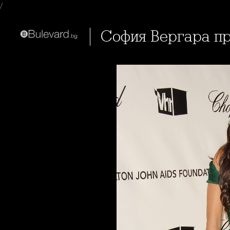
/
София Вергара п