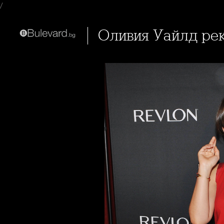
/
Оливия Уайлд р