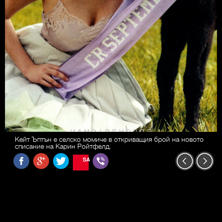
Кейт Ъптън е селско момиче в откриващия брой на новото
списание на Карин Ройтфелд.
SAVE