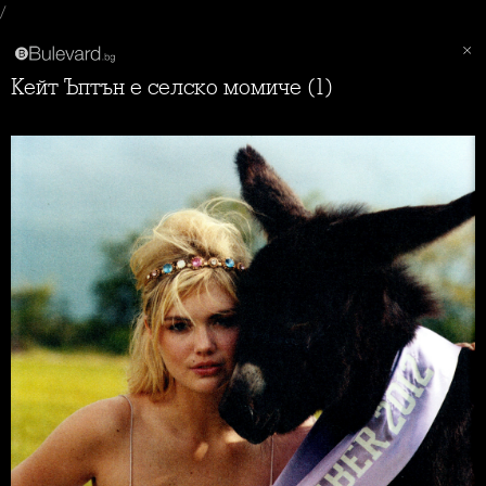
/
Кейт Ъптън е селско момиче (1)