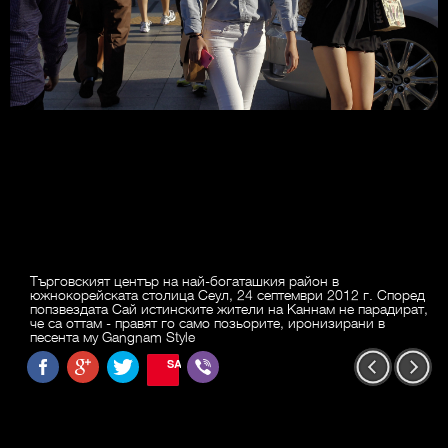
Търговският център на най-богаташкия район в
южнокорейската столица Сеул, 24 септември 2012 г. Според
попзвездата Сай истинските жители на Каннам не парадират,
че са оттам - правят го само позьорите, иронизирани в
песента му Gangnam Style
SAVE