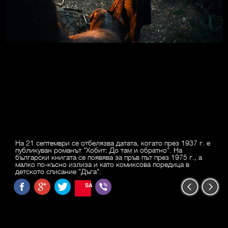
На 21 септември се отбелязва датата, когато през 1937 г. е
публикуван романът "Хобит: До там и обратно". На
български книгата се появява за пръв път през 1975 г., а
малко по-късно излиза и като комиксова поредица в
детското списание "Дъга".
SAVE