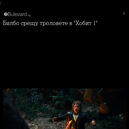
/
Билбо срещу троловете в "Хобит 1"