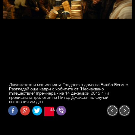
Джуджетата и магьосникът Гандалф в дома на Билбо Бегинс.
Разгледай още кадри с хобитите от "Неочаквано
пътешествие" (премиера - на 14 декември 2012 г.) и
предишната трилогия на Питър Джаксън по случай
световния им ден
SAVE