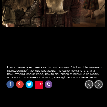
Напоследък във фентъзи филмите - като "Хобит: Неочаквано
пътешествие", мечове размахват не само момичетата, а и
войнствени малки хора, които понякога съвсем не са малки,
а са просто смалени с помощта на дубльори и спецефекти.
SAVE