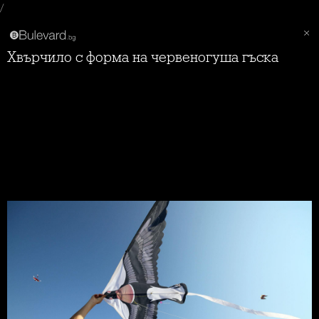
/
Хвърчило с форма на червеногуша гъска