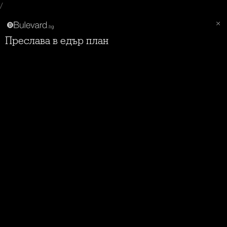
/
Преслава в едър план