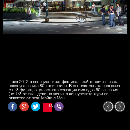
През 2012-а венецианският фестивал, най-старият в света,
празнува своята 80-годишнина. В състезателната програма
са 18 филма, в цялостната селекция има едва 60 заглавия
(но 1/3 от тях - дело на жени), а конкурсното жури се
оглавява от реж. Майкъл Ман
SAVE