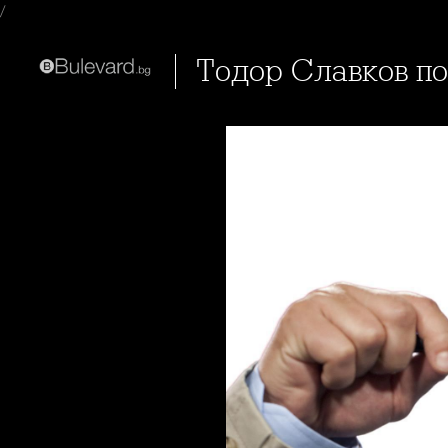
/
Тодор Славков п