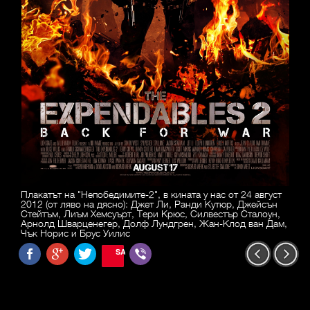
Плакатът на "Непобедимите-2", в кината у нас от 24 август
2012 (от ляво на дясно): Джет Ли, Ранди Кутюр, Джейсън
Стейтъм, Лиъм Хемсуърт, Тери Крюс, Силвестър Сталоун,
Арнолд Шварценегер, Долф Лундгрен, Жан-Клод ван Дам,
Чък Норис и Брус Уилис
SAVE