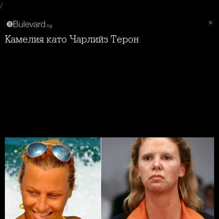
/
Камелия като Чарлийз Терон