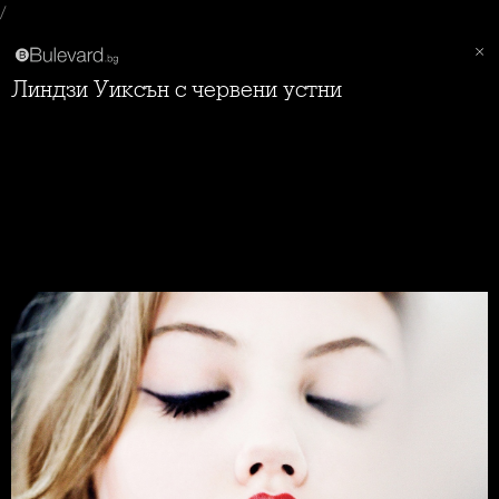
/
Линдзи Уиксън с червени устни