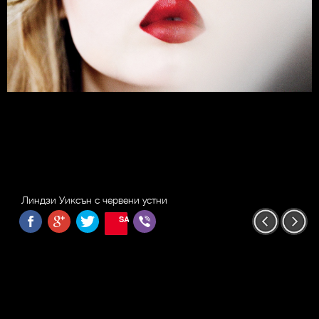
Линдзи Уиксън с червени устни
SAVE