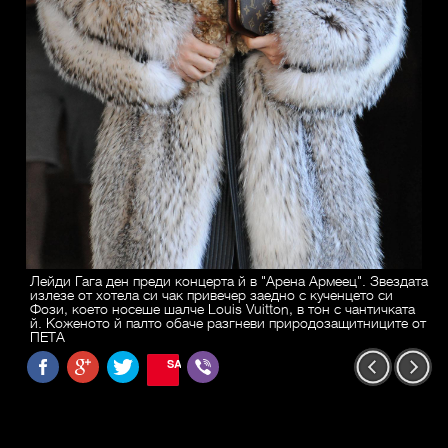
Лейди Гага ден преди концерта й в "Арена Армеец". Звездата
излезе от хотела си чак привечер заедно с кученцето си
Фози, което носеше шалче Louis Vuitton, в тон с чантичката
й. Коженото й палто обаче разгневи природозащитниците от
ПЕТА
SAVE