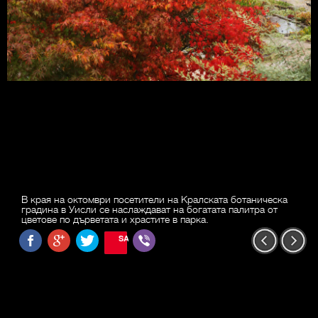
В края на октомври посетители на Кралската ботаническа
градина в Уисли се наслаждават на богатата палитра от
цветове по дърветата и храстите в парка.
SAVE