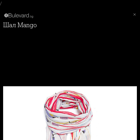
/
Шал Mango