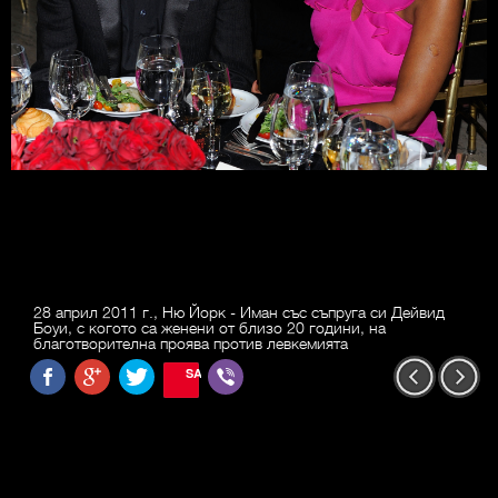
28 април 2011 г., Ню Йорк - Иман със съпруга си Дейвид
Боуи, с когото са женени от близо 20 години, на
благотворителна проява против левкемията
SAVE