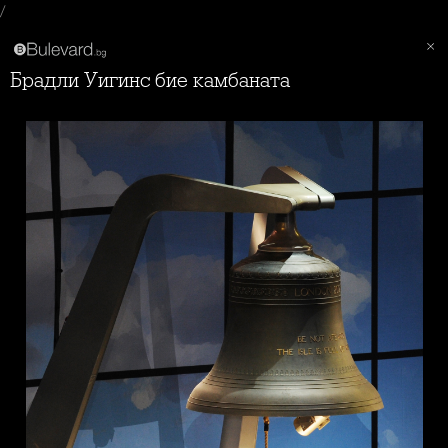
/
Брадли Уигинс бие камбаната