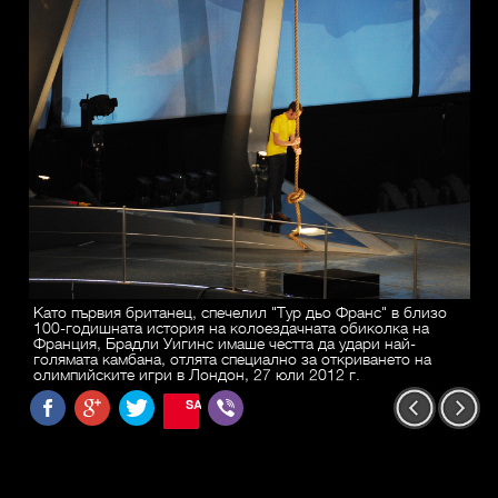
Като първия британец, спечелил "Тур дьо Франс" в близо
100-годишната история на колоездачната обиколка на
Франция, Брадли Уигинс имаше честта да удари най-
голямата камбана, отлята специално за откриването на
олимпийските игри в Лондон, 27 юли 2012 г.
SAVE