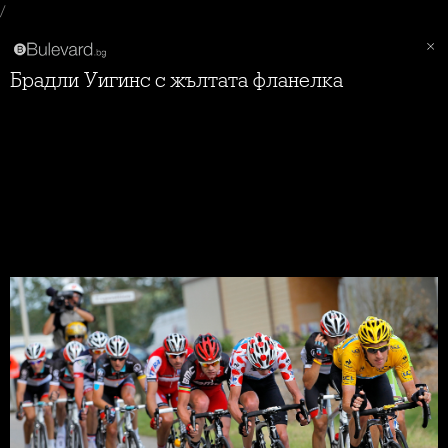
/
Брадли Уигинс с жълтата фланелка