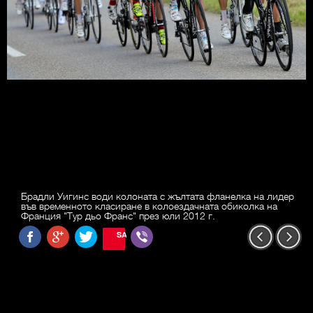
Брадли Уигинс води колоната с жълтата фланелка на лидер
във временното класиране в колоездачната обиколка на
Франция "Тур дьо Франс" през юли 2012 г.
SAVE