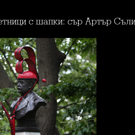
етници с шапки: сър Артър Съл