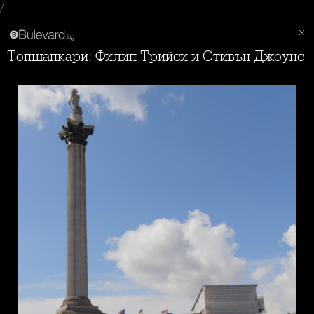
/
Топшапкари: Филип Трийси и Стивън Джоунс