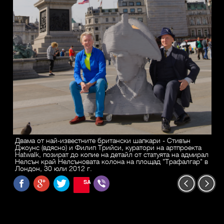
Двама от най-известните британски шапкари - Стивън
Джоунс (вдясно) и Филип Трийси, куратори на артпроекта
Hatwalk, позират до копие на детайл от статуята на адмирал
Нелсън край Нелсъновата колона на площад "Трафалгар" в
Лондон, 30 юли 2012 г.
SAVE