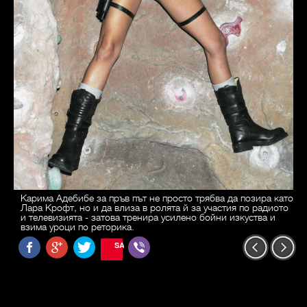
Карима Адебибе за пръв път не просто трябва да позира като
Лара Крофт, но и да влиза в ролята й за участия по радиото
и телевизията - затова тренира усилено бойни изкуства и
взима уроци по реторика.
SAVE