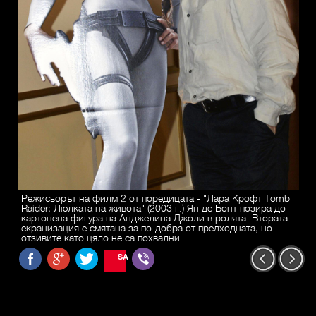
Режисьорът на филм 2 от поредицата - "Лара Крофт Tomb
Raider: Люлката на живота" (2003 г.) Ян де Бонт позира до
картонена фигура на Анджелина Джоли в ролята. Втората
екранизация е смятана за по-добра от предходната, но
отзивите като цяло не са похвални
SAVE