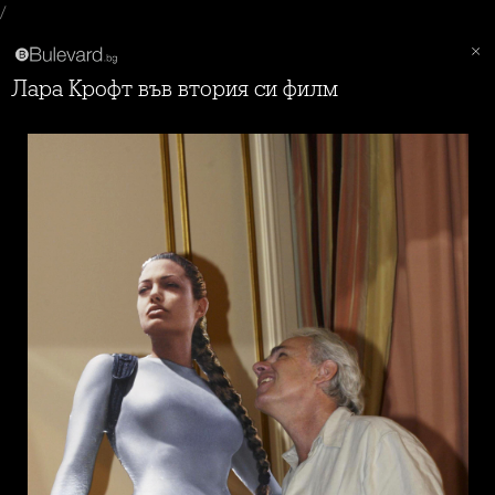
/
Лара Крофт във втория си филм