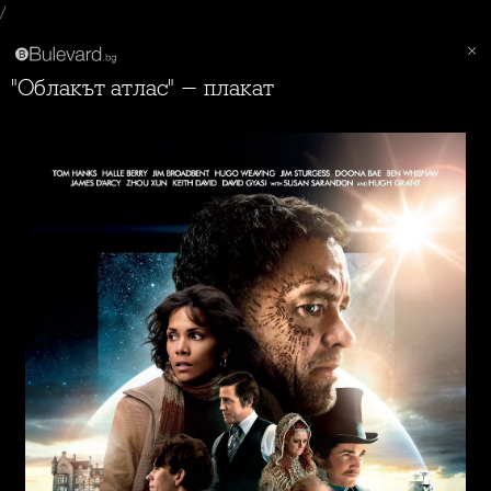
/
"Облакът атлас" - плакат