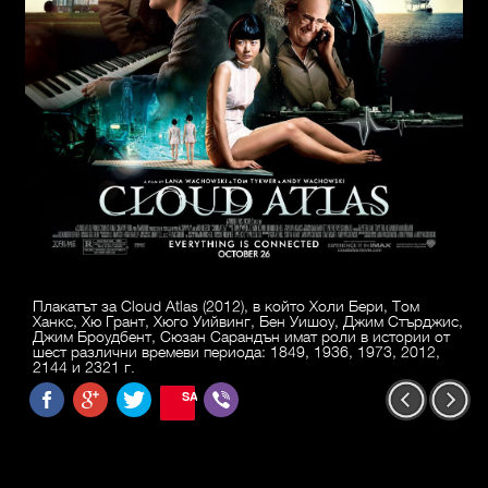
Плакатът за Cloud Atlas (2012), в който Холи Бери, Том
Ханкс, Хю Грант, Хюго Уийвинг, Бен Уишоу, Джим Стърджис,
Джим Броудбент, Сюзан Сарандън имат роли в истории от
шест различни времеви периода: 1849, 1936, 1973, 2012,
2144 и 2321 г.
SAVE