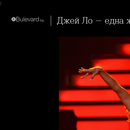
/
Джей Ло - една 