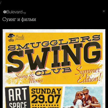
/
Суинг и филми