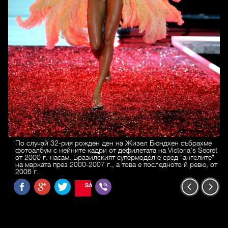
По случай 32-рия рожден ден на Жизел Бюндхен събрахме
фотоалбум с нейните кадри от дефилетата на Victoria's Secret
от 2000 г. насам. Бразилският супермодел е сред "ангелите"
на марката през 2000-2007 г., а това е последното й ревю, от
2006 г.
SAVE