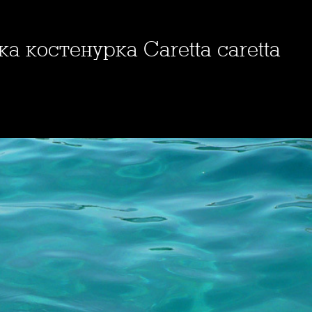
а костенурка Caretta caretta