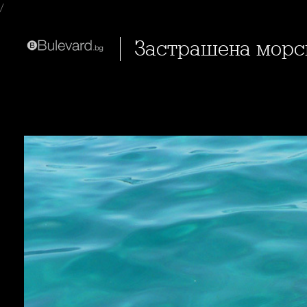
/
Застрашена морск