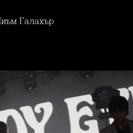
 Лиъм Галахър