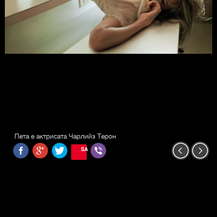
Пета е актрисата Чарлийз Терон
SAVE