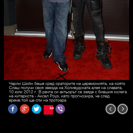
Чарли Шийн беше сред ораторите на церемонията, на която
Слаш получи своя звезда на Холивудската алея на славата,
10 юли 2012 г. В речта си актьорът се заяде с бившия колега
на китариста - Аксел Роуз, като прогнозира, че след
време.той ще спи на тротоара
SAVE