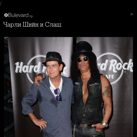
/
Чарли Шийн и Слаш