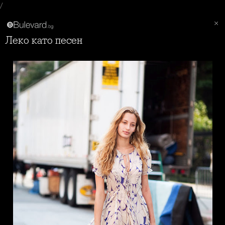
/
Леко като песен