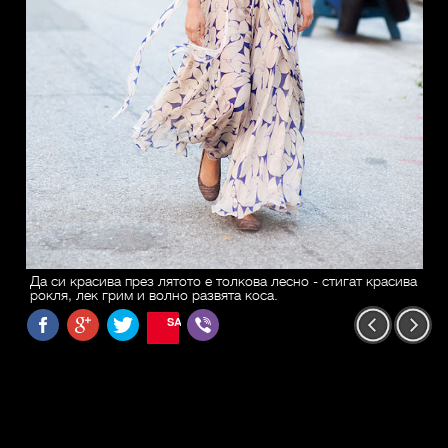
Да си красива през лятото е толкова лесно - стигат красива
рокля, лек грим и волно развята коса.
SAVE