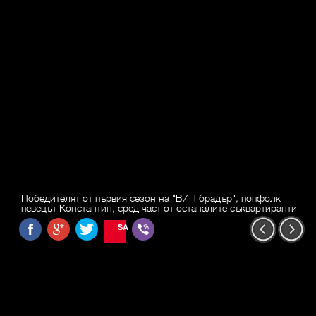
Победителят от първия сезон на "ВИП брадър", попфолк
певецът Константин, сред част от останалите съквартиранти
SAVE