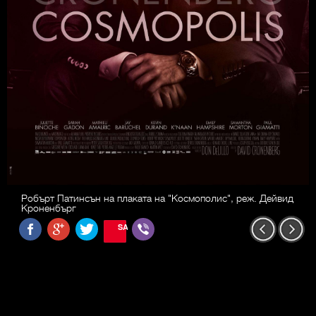
Робърт Патинсън на плаката на "Космополис", реж. Дейвид
Кроненбърг
SAVE