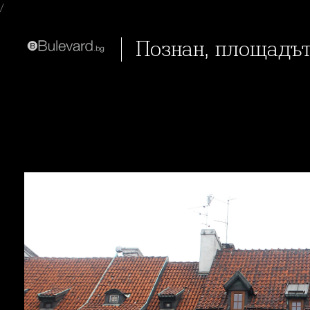
/
Познан, площадъ