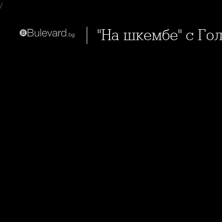
/
"На шкембе" с Го