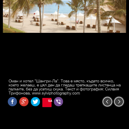
Оман и хотел "Шангри-Ла". Това е място, където всичко,
което желаеш, е цял ден да гледаш трепкащите листенца на
палмите, без да усетиш скука. Текст и фотография: Силвия
Трифонова, www.sylviphotography.com
SAVE