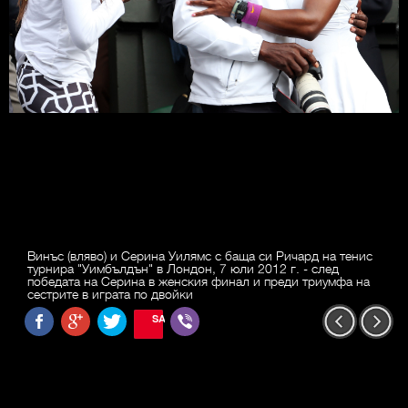
Винъс (вляво) и Серина Уилямс с баща си Ричард на тенис
турнира "Уимбълдън" в Лондон, 7 юли 2012 г. - след
победата на Серина в женския финал и преди триумфа на
сестрите в играта по двойки
SAVE