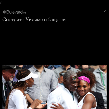
/
Сестрите Уилямс с баща си