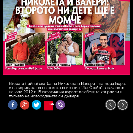
Втората (тайна) сватба на Николета и Валери - на Бора Бора,
е на корицата на светското списание "ЛавСтайл" в началото
на юли 2012 г. В екзотичния курорт влюбените хвърлили и
пъпчето на новородената си дъщеря
SAVE