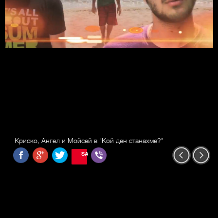
Криско, Ангел и Мойсей в "Кой ден станахме?"
SAVE